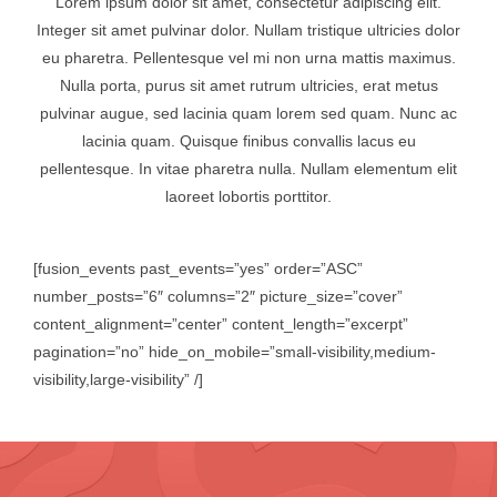
Lorem ipsum dolor sit amet, consectetur adipiscing elit.
Integer sit amet pulvinar dolor. Nullam tristique ultricies dolor
eu pharetra. Pellentesque vel mi non urna mattis maximus.
Nulla porta, purus sit amet rutrum ultricies, erat metus
pulvinar augue, sed lacinia quam lorem sed quam. Nunc ac
lacinia quam. Quisque finibus convallis lacus eu
pellentesque. In vitae pharetra nulla. Nullam elementum elit
laoreet lobortis porttitor.
[fusion_events past_events=”yes” order=”ASC”
number_posts=”6″ columns=”2″ picture_size=”cover”
content_alignment=”center” content_length=”excerpt”
pagination=”no” hide_on_mobile=”small-visibility,medium-
visibility,large-visibility” /]